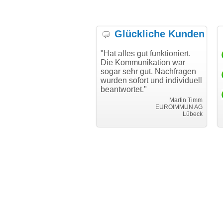
Glückliche Kunden
h möchte mich bei Ihnen
"Hat alles gut funktioniert.
"D
h für den reibungslosen
Die Kommunikation war
Tr
auf beim Transfer
sogar sehr gut. Nachfragen
danken."
wurden sofort und individuell
beantwortet."
Achim Ginster
www.vor-ort-finden.com
Martin Timm
EUROIMMUN AG
Lübeck