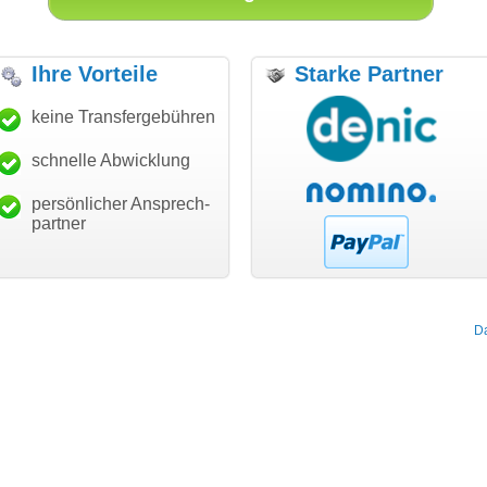
Ihre Vorteile
Starke Partner
anke für den schnellen
keine Transfergebühren
"Ich bin dankbar, meine
"S
ansfer und guten Service!"
Wunschdomain gefunden zu
Da
haben. Die Domain passt für
schnelle Abwicklung
Thomas Schäfer
mein Business und mich
i can eckert communication GmbH
Würzburg
hundertprozentig."
persönlicher Ansprech-
Janina Köck
partner
Leben im Einklang
leben-im-einklang.de
Köln
D