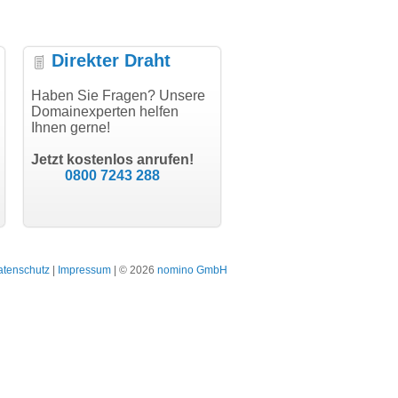
Direkter Draht
uper Abwicklung, vielen
Haben Sie Fragen? Unsere
"Vielen Dank für den
"H
nk!"
Domainexperten helfen
AuthCode - hat alles prima
do
Ihnen gerne!
geklappt!"
Do
modern software GbR
sc
Michael Aigner
Till Kraemer
Landau an der Isar
Jetzt kostenlos anrufen!
Schauspieler
0800 7243 288
atenschutz
|
Impressum
| © 2026
nomino GmbH